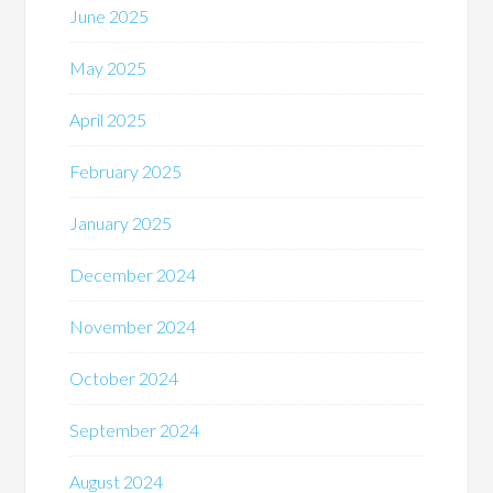
June 2025
May 2025
April 2025
February 2025
January 2025
December 2024
November 2024
October 2024
September 2024
August 2024