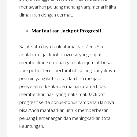
menawarkan peluang menang yang menarik jika
dimainkan dengan cermat.
Manfaatkan Jackpot Progresif
Salah satu daya tarik utama dari Zeus Slot
adalah fitur jackpot progresif yang dapat
memberikan kemenangan dalam jumlah besar.
Jackpot ini terus bertambah seiring banyaknya
pemain yang ikut serta, dan bisa menjadi
penyelamat ketika permainan utama tidak
memberikan hasil yang maksimal.
Jackpot
progresif serta bonus-bonus tambahan lainnya
bisa Anda manfaatkan untuk memperbesar
peluang kemenangan dan meningkatkan total
keuntungan.