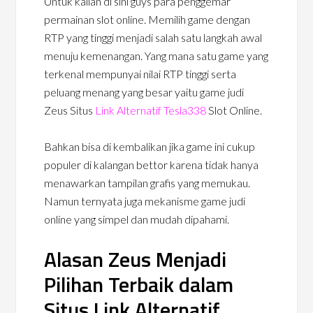
Untuk kalian di sini guys para penggemar
permainan slot online. Memilih game dengan
RTP yang tinggi menjadi salah satu langkah awal
menuju kemenangan. Yang mana satu game yang
terkenal mempunyai nilai RTP tinggi serta
peluang menang yang besar yaitu game judi
Zeus Situs
Link Alternatif Tesla338
Slot Online.
Bahkan bisa di kembalikan jika game ini cukup
populer di kalangan bettor karena tidak hanya
menawarkan tampilan grafis yang memukau.
Namun ternyata juga mekanisme game judi
online yang simpel dan mudah dipahami.
Alasan Zeus Menjadi
Pilihan Terbaik dalam
Situs Link Alternatif