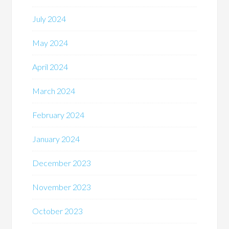
July 2024
May 2024
April 2024
March 2024
February 2024
January 2024
December 2023
November 2023
October 2023