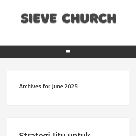
Archives for June 2025
Strategi Jitu untuk