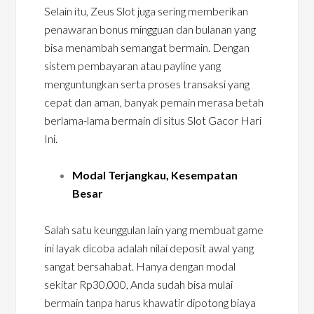
Selain itu, Zeus Slot juga sering memberikan
penawaran bonus mingguan dan bulanan yang
bisa menambah semangat bermain.
Dengan
sistem pembayaran atau payline yang
menguntungkan serta proses transaksi yang
cepat dan aman, banyak pemain merasa betah
berlama-lama bermain di situs Slot Gacor Hari
Ini.
Modal Terjangkau, Kesempatan
Besar
Salah satu keunggulan lain yang membuat game
ini layak dicoba adalah nilai deposit awal yang
sangat bersahabat. Hanya dengan modal
sekitar Rp30.000, Anda sudah bisa mulai
bermain tanpa harus khawatir dipotong biaya