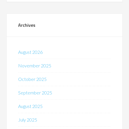
Archives
August 2026
November 2025
October 2025
September 2025
August 2025
July 2025