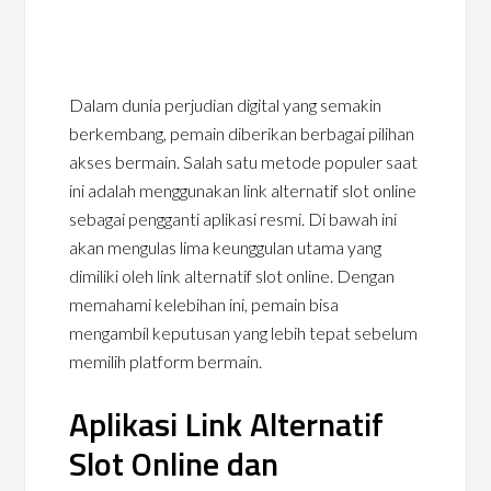
Dalam dunia perjudian digital yang semakin
berkembang, pemain diberikan berbagai pilihan
akses bermain. Salah satu metode populer saat
ini adalah menggunakan link alternatif slot online
sebagai pengganti aplikasi resmi. Di bawah ini
akan mengulas lima keunggulan utama yang
dimiliki oleh link alternatif slot online. Dengan
memahami kelebihan ini, pemain bisa
mengambil keputusan yang lebih tepat sebelum
memilih platform bermain.
Aplikasi Link Alternatif
Slot Online dan