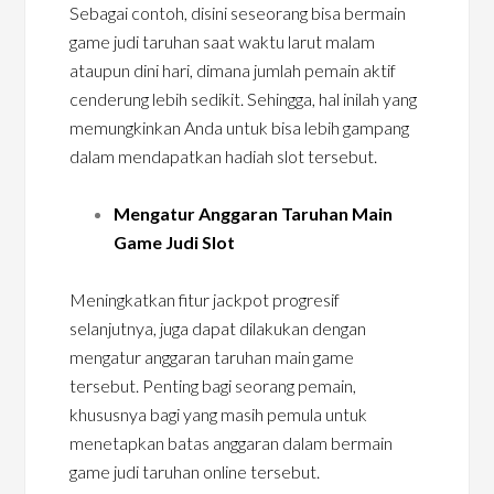
Sebagai contoh, disini seseorang bisa bermain
game judi taruhan saat waktu larut malam
ataupun dini hari, dimana jumlah pemain aktif
cenderung lebih sedikit. Sehingga, hal inilah yang
memungkinkan Anda untuk bisa lebih gampang
dalam mendapatkan hadiah slot tersebut.
Mengatur Anggaran Taruhan Main
Game Judi Slot
Meningkatkan fitur jackpot progresif
selanjutnya, juga dapat dilakukan dengan
mengatur anggaran taruhan main game
tersebut. Penting bagi seorang pemain,
khususnya bagi yang masih pemula untuk
menetapkan batas anggaran dalam bermain
game judi taruhan online tersebut.