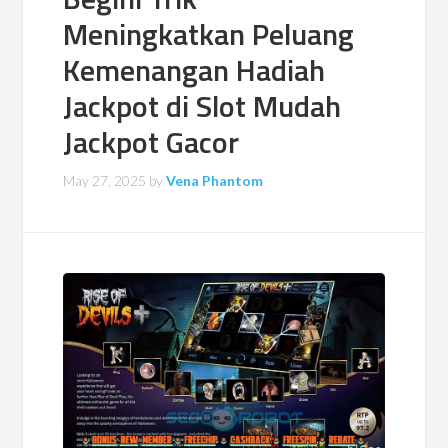
Meningkatkan Peluang
Kemenangan Hadiah
Jackpot di Slot Mudah
Jackpot Gacor
May 27, 2025
by
Vena Phantom