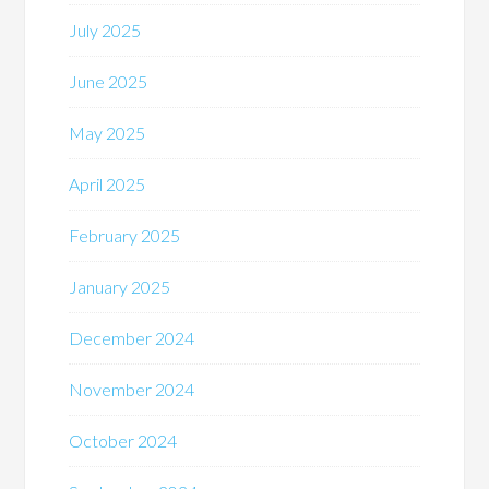
July 2025
June 2025
May 2025
April 2025
February 2025
January 2025
December 2024
November 2024
October 2024