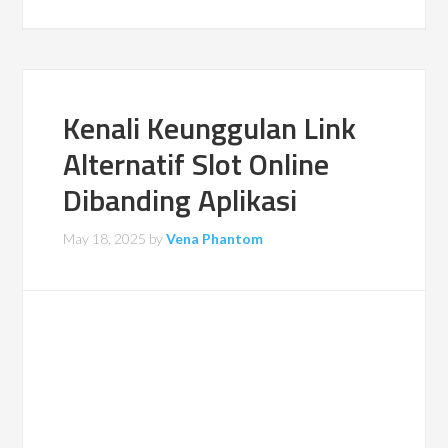
Kenali Keunggulan Link
Alternatif Slot Online
Dibanding Aplikasi
May 18, 2025
by
Vena Phantom