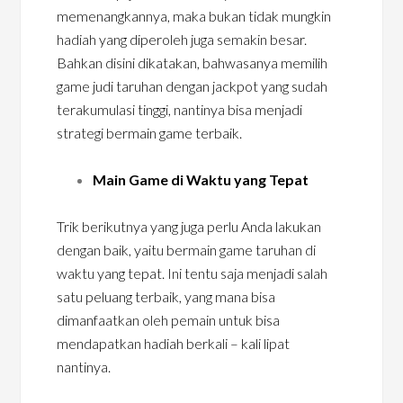
memenangkannya, maka bukan tidak mungkin
hadiah yang diperoleh juga semakin besar.
Bahkan disini dikatakan, bahwasanya memilih
game judi taruhan dengan jackpot yang sudah
terakumulasi tinggi, nantinya bisa menjadi
strategi bermain game terbaik.
Main Game di Waktu yang Tepat
Trik berikutnya yang juga perlu Anda lakukan
dengan baik, yaitu bermain game taruhan di
waktu yang tepat. Ini tentu saja menjadi salah
satu peluang terbaik, yang mana bisa
dimanfaatkan oleh pemain untuk bisa
mendapatkan hadiah berkali – kali lipat
nantinya.