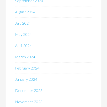
September 2024
August 2024
July 2024
May 2024
April 2024
March 2024
February 2024
January 2024
December 2023
November 2023