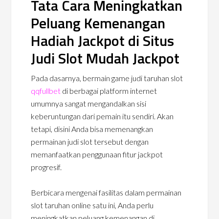
Tata Cara Meningkatkan
Peluang Kemenangan
Hadiah Jackpot di Situs
Judi Slot Mudah Jackpot
Pada dasarnya, bermain game judi taruhan slot
qqfullbet
di berbagai platform internet
umumnya sangat mengandalkan sisi
keberuntungan dari pemain itu sendiri. Akan
tetapi, disini Anda bisa memenangkan
permainan judi slot tersebut dengan
memanfaatkan penggunaan fitur jackpot
progresif.
Berbicara mengenai fasilitas dalam permainan
slot taruhan online satu ini, Anda perlu
meningkatkan peluang kemenangan di