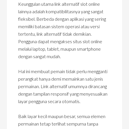
Keunggulan utama link alternatif slot online
lainnya adalah kompatibilitasnya yang sangat
fleksibel. Berbeda dengan aplikasi yang sering
memiliki batasan sistem operasi atau versi
tertentu, link alternatif tidak demikian.
Pengguna dapat mengakses situs slot online
melalui laptop, tablet, maupun smartphone
dengan sangat mudah.
Hal ini membuat pemain tidak perlu mengganti
perangkat hanya demi memainkan satu jenis
permainan. Link alternatif umumnya dirancang
dengan tampilan responsif yang menyesuaikan
layar pengguna secara otomatis.
Baik layar kecil maupun besar, semua elemen
permainan tetap terlihat sempurna tanpa