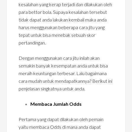
kesalahan yang kerap terjadi dan dilakukan oleh
para bettor bola. Supaya kesalahan tersebut
tidak dapat anda lakukan kembali maka anda
harus menggunakan beberapa cara jitu yang
tepat untuk bisa menebak sebuah skor
pertandingan.
Dengan menggunakan cara jitu inilah akan
semakin banyak kesempatan anda untuk bisa
meraih keuntungan terbesar. Lalu bagaimana
cara mudah untuk mendapatkannya? Berikut ini
penjelasan singkatnya untuk anda.
Membaca Jumlah Odds
Pertama yang dapat dilakukan oleh pemain
yaitu membaca Odds di mana anda dapat