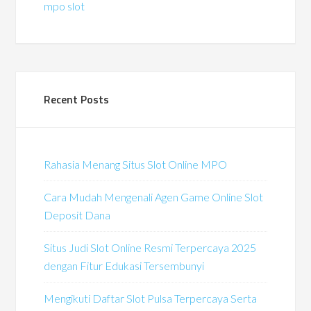
mpo slot
Recent Posts
Rahasia Menang Situs Slot Online MPO
Cara Mudah Mengenali Agen Game Online Slot
Deposit Dana
Situs Judi Slot Online Resmi Terpercaya 2025
dengan Fitur Edukasi Tersembunyi
Mengikuti Daftar Slot Pulsa Terpercaya Serta