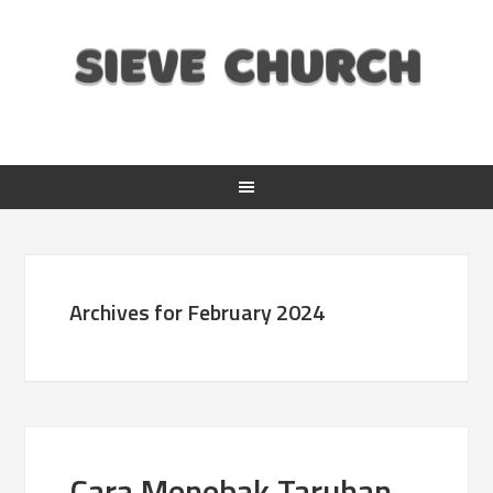
Archives for February 2024
Cara Menebak Taruhan