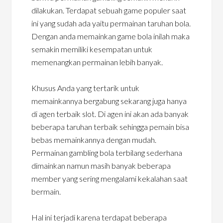
dilakukan. Terdapat sebuah game populer saat
ini yang sudah ada yaitu permainan taruhan bola.
Dengan anda memainkan game bola inilah maka
semakin memiliki kesempatan untuk
memenangkan permainan lebih banyak.
Khusus Anda yang tertarik untuk
memainkannya bergabung sekarang juga hanya
di agen terbaik slot. Di agen ini akan ada banyak
beberapa taruhan terbaik sehingga pemain bisa
bebas memainkannya dengan mudah.
Permainan gambling bola terbilang sederhana
dimainkan namun masih banyak beberapa
member yang sering mengalami kekalahan saat
bermain.
Hal ini terjadi karena terdapat beberapa