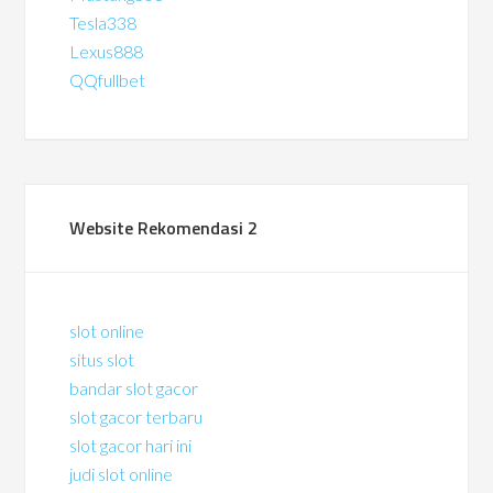
Tesla338
Lexus888
QQfullbet
Website Rekomendasi 2
slot online
situs slot
bandar slot gacor
slot gacor terbaru
slot gacor hari ini
judi slot online