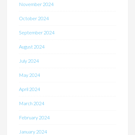
November 2024
October 2024
September 2024
August 2024
July 2024
May 2024
April 2024
March 2024
February 2024
January 2024