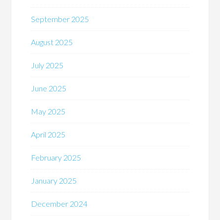
September 2025
August 2025
July 2025
June 2025
May 2025
April 2025
February 2025
January 2025
December 2024