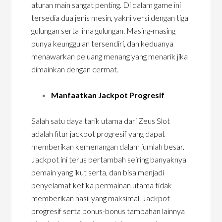
aturan main sangat penting.
Di dalam game ini
tersedia dua jenis mesin, yakni versi dengan tiga
gulungan serta lima gulungan. Masing-masing
punya keunggulan tersendiri, dan keduanya
menawarkan peluang menang yang menarik jika
dimainkan dengan cermat.
Manfaatkan Jackpot Progresif
Salah satu daya tarik utama dari Zeus Slot
adalah fitur jackpot progresif yang dapat
memberikan kemenangan dalam jumlah besar.
Jackpot ini terus bertambah seiring banyaknya
pemain yang ikut serta, dan bisa menjadi
penyelamat ketika permainan utama tidak
memberikan hasil yang maksimal.
Jackpot
progresif serta bonus-bonus tambahan lainnya