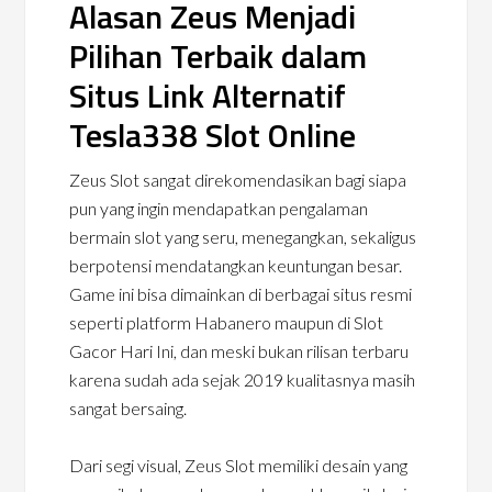
Alasan Zeus Menjadi
Pilihan Terbaik dalam
Situs Link Alternatif
Tesla338 Slot Online
Zeus Slot sangat direkomendasikan bagi siapa
pun yang ingin mendapatkan pengalaman
bermain slot yang seru, menegangkan, sekaligus
berpotensi mendatangkan keuntungan besar.
Game ini bisa dimainkan di berbagai situs resmi
seperti platform Habanero maupun di Slot
Gacor Hari Ini, dan meski bukan rilisan terbaru
karena sudah ada sejak 2019 kualitasnya masih
sangat bersaing.
Dari segi visual, Zeus Slot memiliki desain yang