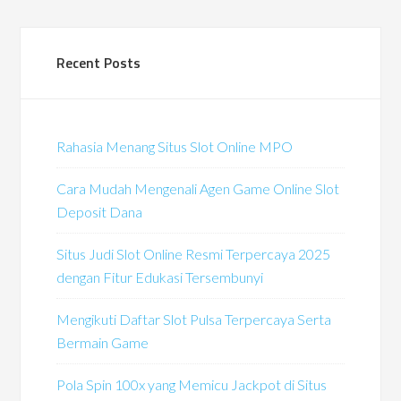
Recent Posts
Rahasia Menang Situs Slot Online MPO
Cara Mudah Mengenali Agen Game Online Slot
Deposit Dana
Situs Judi Slot Online Resmi Terpercaya 2025
dengan Fitur Edukasi Tersembunyi
Mengikuti Daftar Slot Pulsa Terpercaya Serta
Bermain Game
Pola Spin 100x yang Memicu Jackpot di Situs