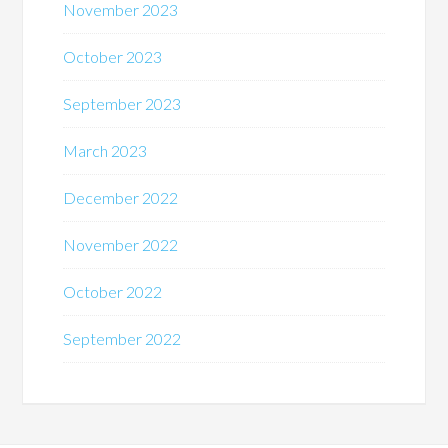
November 2023
October 2023
September 2023
March 2023
December 2022
November 2022
October 2022
September 2022