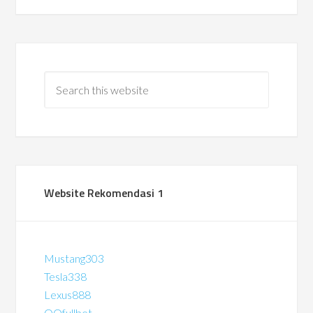
Website Rekomendasi 1
Mustang303
Tesla338
Lexus888
QQfullbet