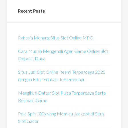
Recent Posts
Rahasia Menang Situs Slot Online MPO
Cara Mudah Mengenali Agen Game Online Slot
Deposit Dana
Situs Judi Slot Online Resmi Terpercaya 2025
dengan Fitur Edukasi Tersembunyi
Mengikuti Daftar Slot Pulsa Terpercaya Serta
Bermain Game
Pola Spin 100x yang Memicu Jackpot di Situs
Slot Gacor