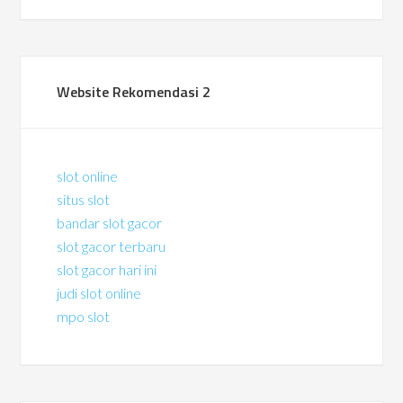
Website Rekomendasi 2
slot online
situs slot
bandar slot gacor
slot gacor terbaru
slot gacor hari ini
judi slot online
mpo slot