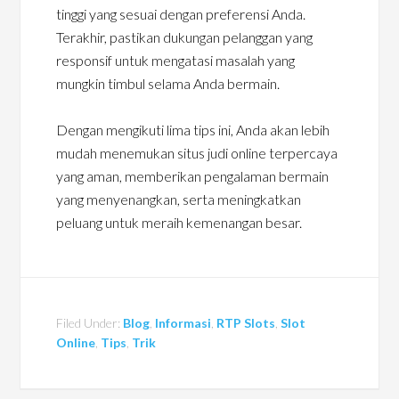
tinggi yang sesuai dengan preferensi Anda.
Terakhir, pastikan dukungan pelanggan yang
responsif untuk mengatasi masalah yang
mungkin timbul selama Anda bermain.
Dengan mengikuti lima tips ini, Anda akan lebih
mudah menemukan situs judi online terpercaya
yang aman, memberikan pengalaman bermain
yang menyenangkan, serta meningkatkan
peluang untuk meraih kemenangan besar.
Filed Under:
Blog
,
Informasi
,
RTP Slots
,
Slot
Online
,
Tips
,
Trik