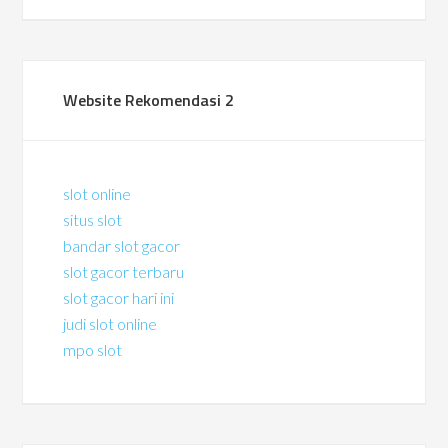
Website Rekomendasi 2
slot online
situs slot
bandar slot gacor
slot gacor terbaru
slot gacor hari ini
judi slot online
mpo slot