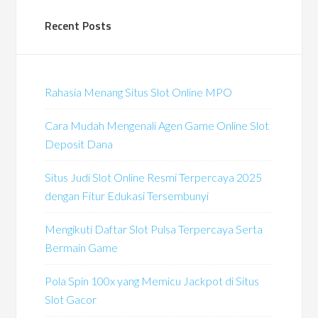
Recent Posts
Rahasia Menang Situs Slot Online MPO
Cara Mudah Mengenali Agen Game Online Slot
Deposit Dana
Situs Judi Slot Online Resmi Terpercaya 2025
dengan Fitur Edukasi Tersembunyi
Mengikuti Daftar Slot Pulsa Terpercaya Serta
Bermain Game
Pola Spin 100x yang Memicu Jackpot di Situs
Slot Gacor