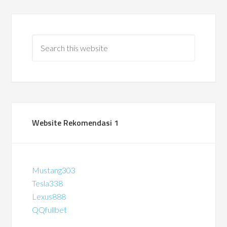
Website Rekomendasi 1
Mustang303
Tesla338
Lexus888
QQfullbet