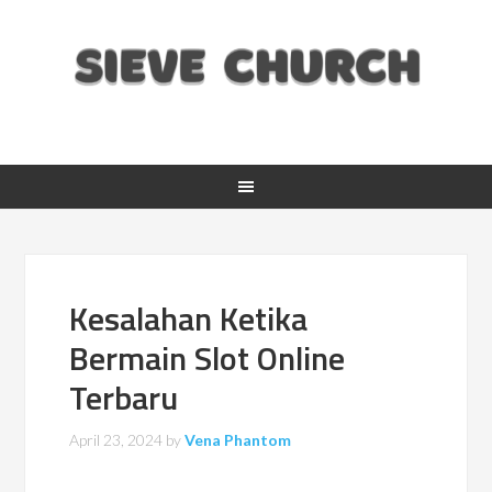
Kesalahan Ketika
Bermain Slot Online
Terbaru
April 23, 2024
by
Vena Phantom