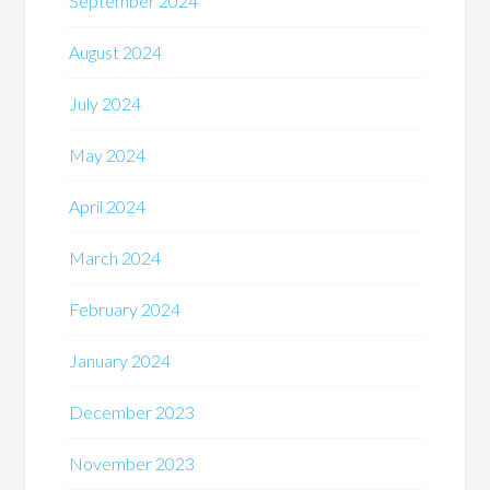
September 2024
August 2024
July 2024
May 2024
April 2024
March 2024
February 2024
January 2024
December 2023
November 2023