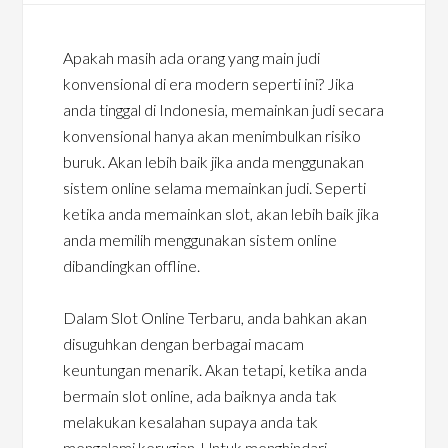
Apakah masih ada orang yang main judi
konvensional di era modern seperti ini? Jika
anda tinggal di Indonesia, memainkan judi secara
konvensional hanya akan menimbulkan risiko
buruk. Akan lebih baik jika anda menggunakan
sistem online selama memainkan judi. Seperti
ketika anda memainkan slot, akan lebih baik jika
anda memilih menggunakan sistem online
dibandingkan offline.
Dalam Slot Online Terbaru, anda bahkan akan
disuguhkan dengan berbagai macam
keuntungan menarik. Akan tetapi, ketika anda
bermain slot online, ada baiknya anda tak
melakukan kesalahan supaya anda tak
mengalami kerugian. Untuk menghindari