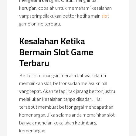
kerugian, cobalah untuk memahami kesalahan
yang sering dilakukan bettor ketika main
slot
game online terbaru.
Kesalahan Ketika
Bermain Slot Game
Terbaru
Bettor slot mungkin merasa bahwa selama
memainkan slot, bettor sudah melakukn hal
yang tepat. Akan tetapi, tak jarang bettor justru
melakukan kesalahan tanpa disadari. Hal
tersebut membuat bettor gagal mendapatkan
kemenangan. Jika selama anda memainkan slot
banyak menelan kekalahan ketimbang
kemenangan.