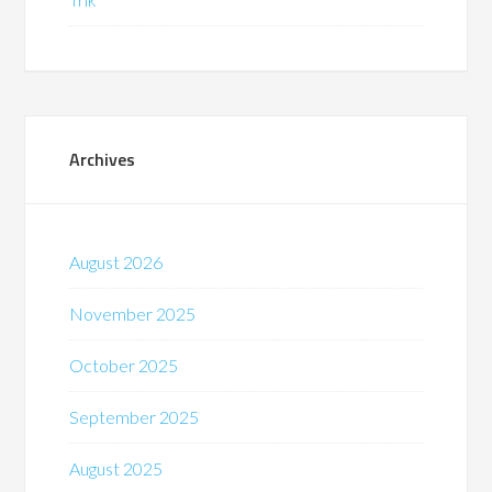
Archives
August 2026
November 2025
October 2025
September 2025
August 2025