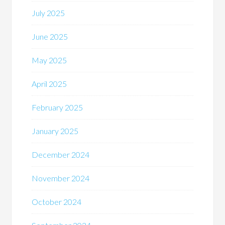
July 2025
June 2025
May 2025
April 2025
February 2025
January 2025
December 2024
November 2024
October 2024